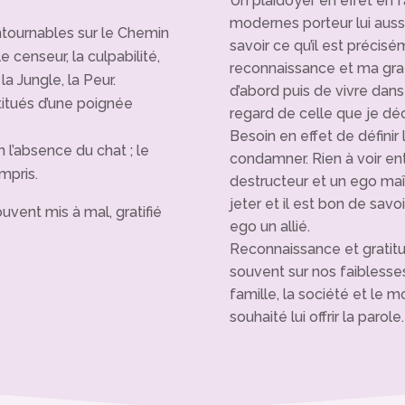
Un plaidoyer en effet en
modernes porteur lui aussi 
tournables sur le Chemin
savoir ce qu’il est précis
e censeur, la culpabilité,
reconnaissance et ma grat
la Jungle, la Peur.
d’abord puis de vivre dans
tués d’une poignée
regard de celle que je déc
Besoin en effet de définir
en l’absence du chat ; le
condamner. Rien à voir en
mpris.
destructeur et un ego maîtr
jeter et il est bon de savoi
uvent mis à mal, gratifié
ego un allié.
Reconnaissance et gratitu
souvent sur nos faiblesse
famille, la société et le mo
souhaité lui offrir la parole.