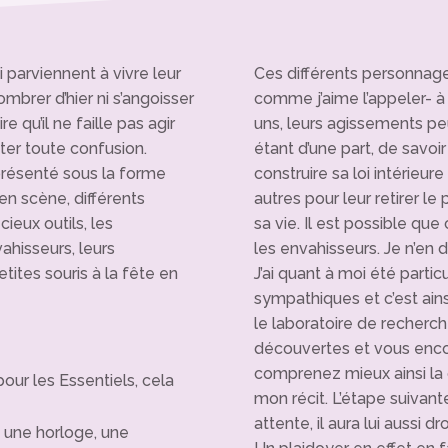
 parviennent à vivre leur
Ces différents personnages
ombrer d’hier ni s’angoisser
comme j’aime l’appeler- à 
e qu’il ne faille pas agir
uns, leurs agissements pe
iter toute confusion.
étant d’une part, de savoir
 présenté sous la forme
construire sa loi intérieure
en scène, différents
autres pour leur retirer l
ieux outils, les
sa vie. Il est possible que
hisseurs, leurs
les envahisseurs. Je n’en
etites souris à la fête en
J’ai quant à moi été part
sympathiques et c’est ains
le laboratoire de recherch
découvertes et vous encou
comprenez mieux ainsi la 
our les Essentiels, cela
mon récit. L’étape suivant
attente, il aura lui aussi d
c une horloge, une