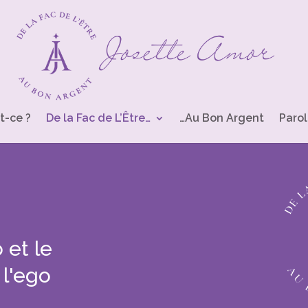
t-ce ?
De la Fac de L’Être…
…Au Bon Argent
Parol
 et le
 l'ego