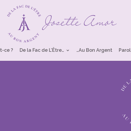
t-ce ?
De la Fac de L’Être…
…Au Bon Argent
Parol